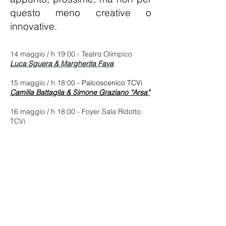
questo meno creative o
innovative.
14 maggio / h 19:00 - Teatro Olimpico
Luca Sguera & Margherita Fava
15 maggio / h 18:00 -
Palcoscenico TCVi
Camilla Battaglia & Simone Graziano “Arsa”
16 maggio / h 18:00 - Foyer Sala Ridotto
TCVi
Nerovivo – Evita Polidoro Trio
16 maggio / h 19:30 - Vela TCVi
Wasted Generation
17 maggio / h 18:00 - Foyer Sala Ridotto
TCVi
Marco Centasso 4tet
17 maggio / h 19:30 - Vela TCVi