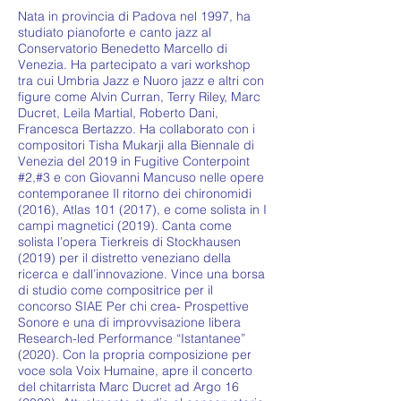
Nata in provincia di Padova nel 1997, ha
studiato pianoforte e canto jazz al
Conservatorio Benedetto Marcello di
Venezia. Ha partecipato a vari workshop
tra cui Umbria Jazz e Nuoro jazz e altri con
figure come Alvin Curran, Terry Riley, Marc
Ducret, Leila Martial, Roberto Dani,
Francesca Bertazzo. Ha collaborato con i
compositori Tisha Mukarji alla Biennale di
Venezia del 2019 in Fugitive Conterpoint
#2,#3 e con Giovanni Mancuso nelle opere
contemporanee Il ritorno dei chironomidi
(2016), Atlas
101 (2017)
, e come solista in I
campi magnetici (2019). Canta come
solista l’opera Tierkreis di Stockhausen
(2019) per il distretto veneziano della
ricerca e dall’innovazione. Vince una borsa
di studio come compositrice per il
concorso SIAE Per chi crea- Prospettive
Sonore e una di improvvisazione libera
Research-led Performance “Istantanee”
(2020). Con la propria composizione per
voce sola Voix Humaine, apre il concerto
del chitarrista Marc Ducret ad Argo 16