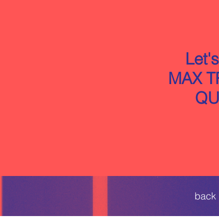
Let's
MAX 
QU
back 