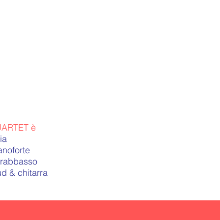
ARTET è
ia
anoforte
trabbasso
d & chitarra