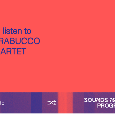
 listen to
TRABUCCO
ARTET
to