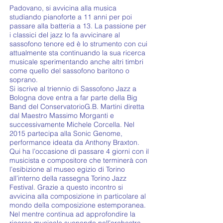
Padovano, si avvicina alla musica
studiando pianoforte a 11 anni per poi
passare alla batteria a 13. La passione per
i classici del jazz lo fa avvicinare al
sassofono tenore ed è lo strumento con cui
attualmente sta continuando la sua ricerca
musicale sperimentando anche altri timbri
come quello del sassofono baritono o
soprano.
Si iscrive al triennio di Sassofono Jazz a
Bologna dove entra a far parte della Big
Band del ConservatorioG.B. Martini diretta
dal Maestro Massimo Morganti e
successivamente Michele Corcella. Nel
2015 partecipa alla Sonic Genome,
performance ideata da Anthony Braxton.
Qui ha l’occasione di passare 4 giorni con il
musicista e compositore che terminerà con
l’esibizione al museo egizio di Torino
all’interno della rassegna Torino Jazz
Festival. Grazie a questo incontro si
avvicina alla composizione in particolare al
mondo della composizione estemporanea.
Nel mentre continua ad approfondire la