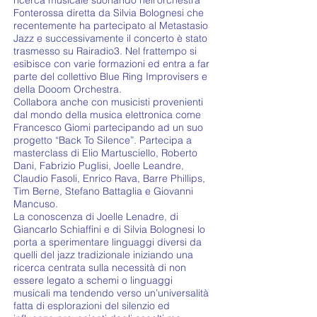
ricerca musicale suonando nell’orchestra
Fonterossa diretta da Silvia Bolognesi che
recentemente ha partecipato al Metastasio
Jazz e successivamente il concerto è stato
trasmesso su Rairadio3. Nel frattempo si
esibisce con varie formazioni ed entra a far
parte del collettivo Blue Ring Improvisers e
della Dooom Orchestra.
Collabora anche con musicisti provenienti
dal mondo della musica elettronica come
Francesco Giomi partecipando ad un suo
progetto “Back To Silence”. Partecipa a
masterclass di Elio Martusciello, Roberto
Dani, Fabrizio Puglisi, Joelle Leandre,
Claudio Fasoli, Enrico Rava, Barre Phillips,
Tim Berne, Stefano Battaglia e Giovanni
Mancuso.
La conoscenza di Joelle Lenadre, di
Giancarlo Schiaffini e di Silvia Bolognesi lo
porta a sperimentare linguaggi diversi da
quelli del jazz tradizionale iniziando una
ricerca centrata sulla necessità di non
essere legato a schemi o linguaggi
musicali ma tendendo verso un’universalità
fatta di esplorazioni del silenzio ed