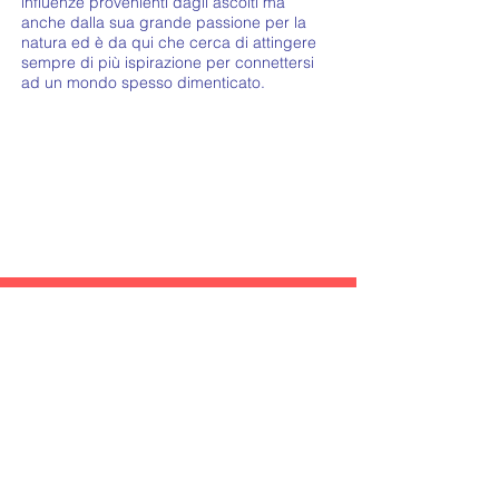
influenze provenienti dagli ascolti ma
anche dalla sua grande passione per la
natura ed è da qui che cerca di attingere
sempre di più ispirazione per connettersi
ad un mondo spesso dimenticato.
Let's listen to
FRANCESCO SALMASO