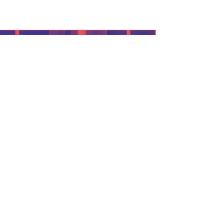
back to
© 2020 Musicabacan
info.musicabacan[at]gmail.com